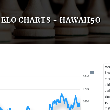
ELO CHARTS - HAWAII5O
st
flo
1840
mo
ali
1760
ear
sim
1680
sch
mat