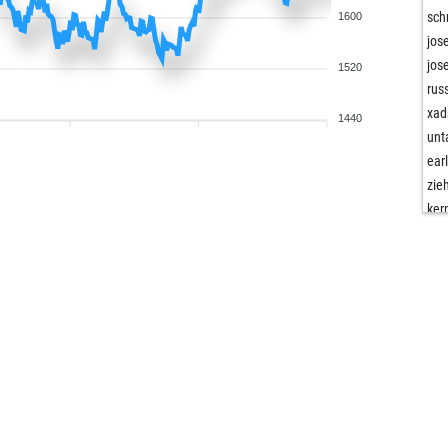
sch
1600
jos
jos
1520
rus
xad
1440
unt
ear
zie
ker
ocs
ear
unt
kan
big
ear
phy
mir
ear