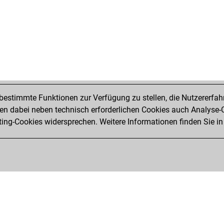
ear
wes
big
xad
its
rol
big
ear
estimmte Funktionen zur Verfügung zu stellen, die Nutzererfah
jav
 dabei neben technisch erforderlichen Cookies auch Analyse-C
ear
ng-Cookies widersprechen. Weitere Informationen finden Sie in
ear
che
cha
bor
mai
gol
fir1
ear