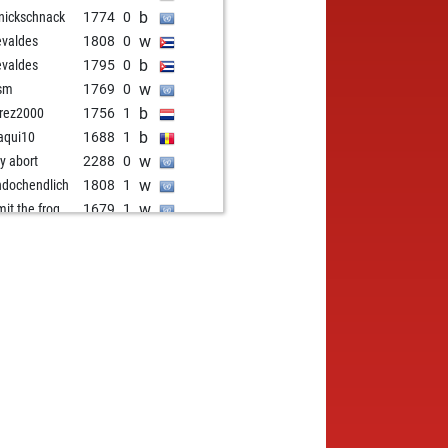
b
nickschnack
1774
0
w
evaldes
1808
0
b
evaldes
1795
0
w
sm
1769
0
b
rez2000
1756
1
b
aqui10
1688
1
w
ly abort
2288
0
w
hdochendlich
1808
1
w
mit the frog
1679
1
b
ike
1895
0
w
ly abort
2253
0
w
aqui10
1690
1
w
onenfutter
1683
0
b
stone
1785
0
b
ly abort
2261
0
w
dlibyrger
1641
1
b
cea cel bun
1685
1
b
ly abort
2225
0