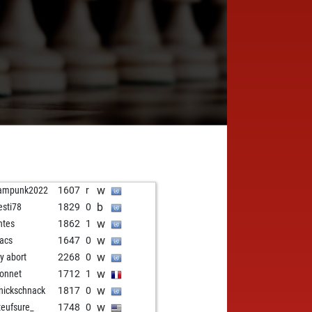
w
eampunk2022
1607
r
b
resti78
1829
0
w
ntes
1862
1
w
dacs
1647
0
w
ly abort
2268
0
w
onnet
1712
1
w
nickschnack
1817
0
w
eufsure_
1748
0