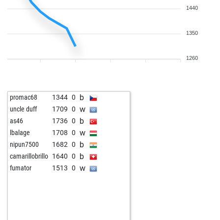
1440
1350
1260
b
promac68
1344
0
w
uncle duff
1709
0
b
as46
1736
0
w
lbalage
1708
0
b
nipun7500
1682
0
b
camarillobrillo
1640
0
w
fumator
1513
0