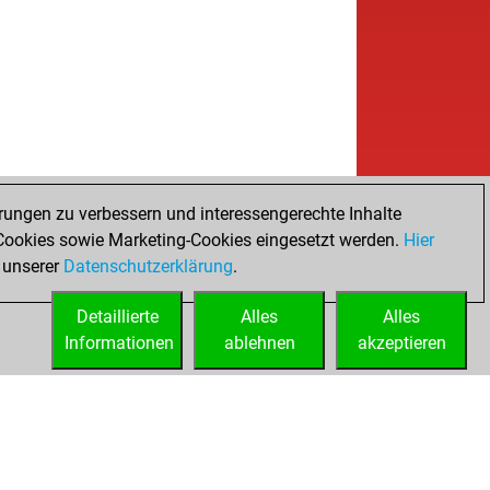
w
ueppi
1498
1
b
eryuvi2614
1623
1
b
ly abort
2288
0
w
ly abort
2289
0
w
ul 2606
1836
1
b
ecento
1601
1
w
ntherk
1640
0
b
vharisharma
1681
1
b
ger92
1653
0
rungen zu verbessern und interessengerechte Inhalte
b
mel
1582
0
ookies sowie Marketing-Cookies eingesetzt werden.
Hier
w
ly abort
2290
0
 unserer
Datenschutzerklärung
.
w
sakis
1709
0
Detaillierte
w
Alles
Alles
andhey499
1634
1
Informationen
b
ablehnen
akzeptieren
andhey499
1611
0
w
andhey499
1624
1
b
andhey499
1639
1
w
andhey499
1655
1
b
ho ozuna
1383
1
b
lcio
1474
1