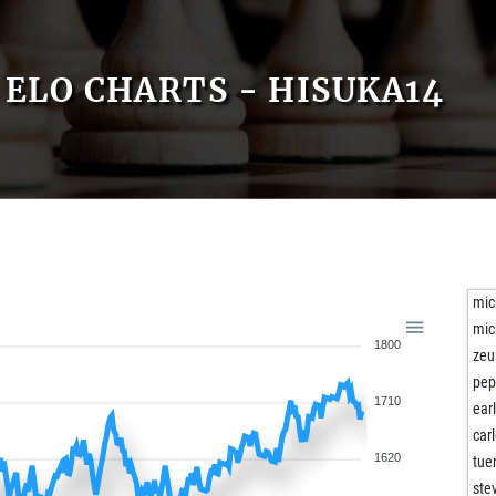
ELO CHARTS - HISUKA14
mic
mic
1800
zeu
pep
1710
ear
car
1620
tue
ste