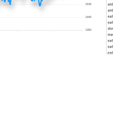
amb
1530
amb
ear
1440
ear
sto
1350
mac
ear
ear
ear
pie
ear
ear
ear
cor
gh
uw
ear
ear