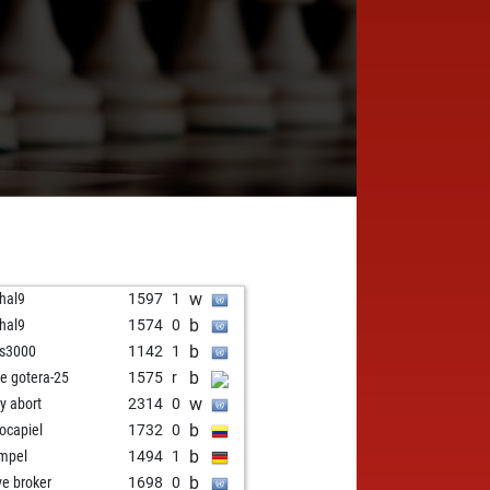
w
hal9
1597
1
b
hal9
1574
0
b
s3000
1142
1
b
e gotera-25
1575
r
w
ly abort
2314
0
b
locapiel
1732
0
b
mpel
1494
1
b
ve broker
1698
0