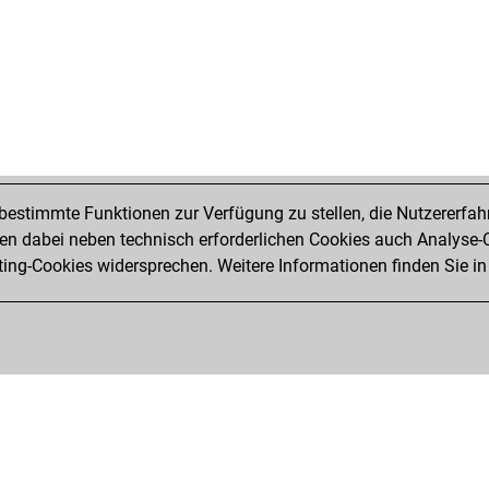
sch
gam
ear
ear
rah
nov
gue
shi
ran
estimmte Funktionen zur Verfügung zu stellen, die Nutzererfah
bo
 dabei neben technisch erforderlichen Cookies auch Analyse-C
ear
ng-Cookies widersprechen. Weitere Informationen finden Sie in
ani
gh
gh
gh
gh
gh
nac
titu