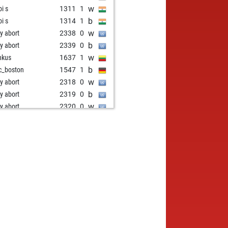
w
i s
1311
1
b
i s
1314
1
w
ly abort
2338
0
b
ly abort
2339
0
w
nkus
1637
1
b
_boston
1547
1
w
ly abort
2318
0
b
ly abort
2319
0
w
ly abort
2320
0
b
hjay
1366
1
w
ly abort
2317
0
w
ly abort
2318
0
w
ly abort
2319
0
b
cada
1687
1
b
andhey499
1670
1
b
e53
1650
0
w
ly abort
2308
0
w
ly abort
2309
0