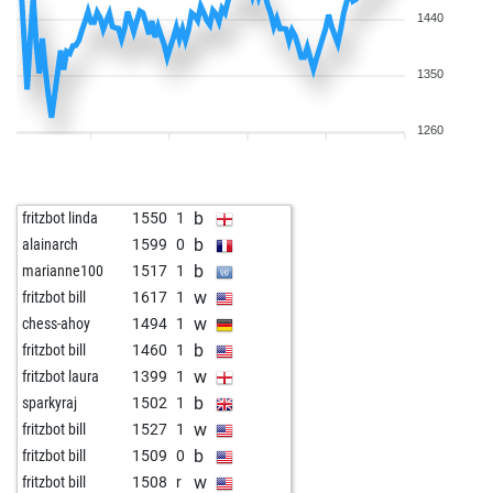
1440
1350
1260
b
fritzbot linda
1550
1
b
alainarch
1599
0
b
marianne100
1517
1
w
fritzbot bill
1617
1
w
chess-ahoy
1494
1
b
fritzbot bill
1460
1
w
fritzbot laura
1399
1
b
sparkyraj
1502
1
w
fritzbot bill
1527
1
b
fritzbot bill
1509
0
w
fritzbot bill
1508
r