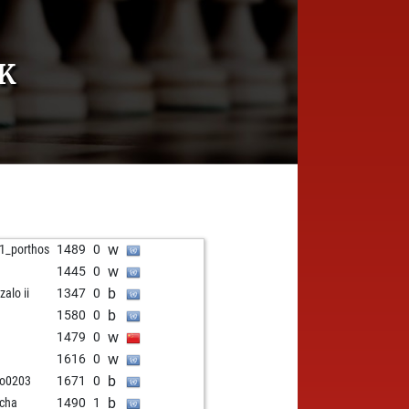
K
w
1_porthos
1489
0
w
1445
0
b
zalo ii
1347
0
b
1580
0
w
1479
0
w
1616
0
b
o0203
1671
0
b
cha
1490
1