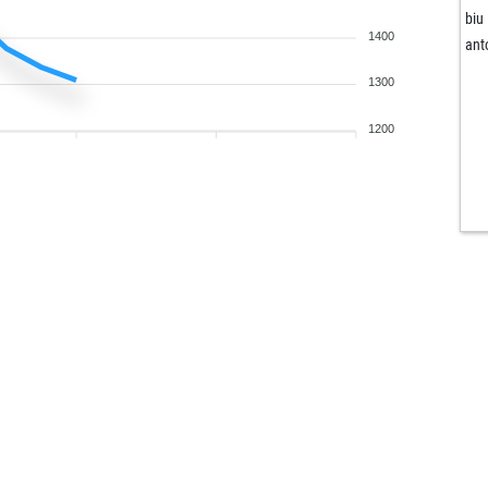
biu
1400
ant
1300
1200