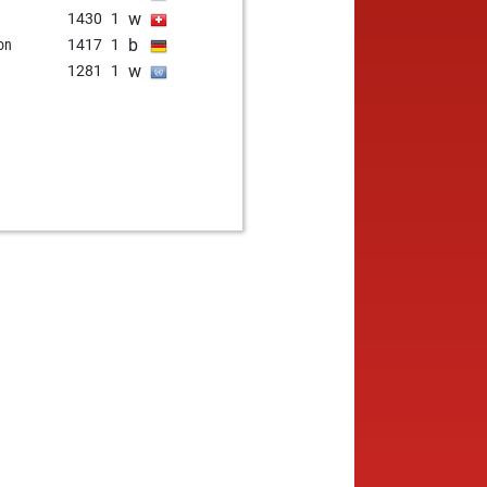
w
1430
1
b
on
1417
1
w
1281
1