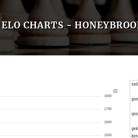
ELO CHARTS - HONEYBROO
nx0
1800
gon
1700
qnx
1600
gek
1500
ken