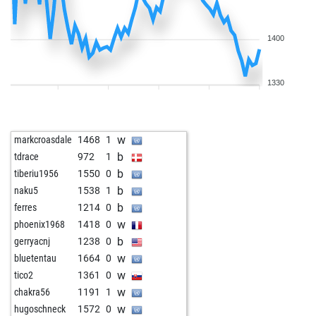
1400
1330
w
markcroasdale
1468
1
b
tdrace
972
1
b
tiberiu1956
1550
0
b
naku5
1538
1
b
ferres
1214
0
w
phoenix1968
1418
0
b
gerryacnj
1238
0
w
bluetentau
1664
0
w
tico2
1361
0
w
chakra56
1191
1
w
hugoschneck
1572
0