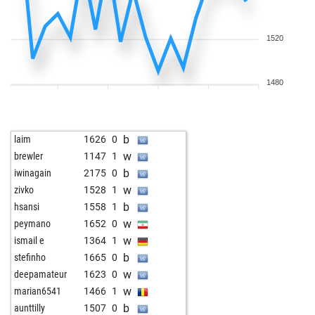
1520
1480
b
laim
1626
0
w
brewler
1147
1
b
iwinagain
2175
0
w
zivko
1528
1
b
hsansi
1558
1
w
peymano
1652
0
w
ismail e
1364
1
b
stefinho
1665
0
w
deepamateur
1623
0
w
marian6541
1466
1
b
aunttilly
1507
0