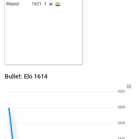
w
thejou2
1621
1
Bullet: Elo 1614
1622
1620
1618
1616