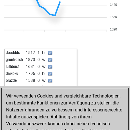
1440
1380
1320
b
douddds
1517
1
w
grünfrosch
1873
0
w
luftibus1
1631
0
b
daikoku
1796
0
w
brazde
1538
0
b
gegner
1677
0
w
dark wader
2141
0
Wir verwenden Cookies und vergleichbare Technologien,
b
optimist2
1248
1
um bestimmte Funktionen zur Verfügung zu stellen, die
b
ben901
1715
0
Nutzererfahrungen zu verbessern und interessengerechte
w
ben901
1702
0
Inhalte auszuspielen. Abhängig von ihrem
Verwendungszweck können dabei neben technisch