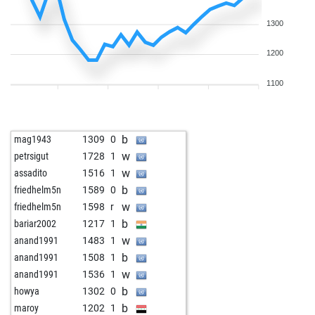
1300
1200
1100
b
mag1943
1309
0
w
petrsigut
1728
1
w
assadito
1516
1
b
friedhelm5n
1589
0
w
friedhelm5n
1598
r
b
bariar2002
1217
1
w
anand1991
1483
1
b
anand1991
1508
1
w
anand1991
1536
1
b
howya
1302
0
b
maroy
1202
1