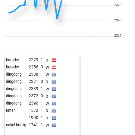
2370
2340
2310
b
burschy
2279
1
w
burschy
2256
0
w
dingdong
2388
1
b
dingdong
2371
0
w
dingdong
2389
1
b
dingdong
2372
0
w
dingdong
2390
1
b
rimen
1572
1
b
1900
1
w
onkel bräsig
1741
1