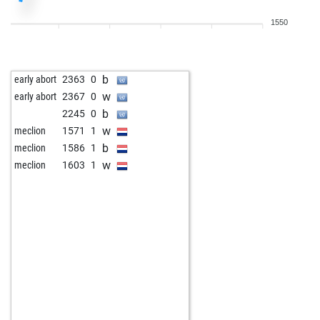
1550
b
early abort
2363
0
w
early abort
2367
0
b
2245
0
w
meclion
1571
1
b
meclion
1586
1
w
meclion
1603
1