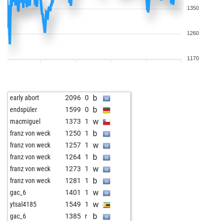
1350
1260
1170
b
early abort
2096
0
b
endspüler
1599
0
w
macmiguel
1373
1
b
franz von weck
1250
1
w
franz von weck
1257
1
b
franz von weck
1264
1
w
franz von weck
1273
1
b
franz von weck
1281
1
w
gac_6
1401
1
w
ytsal4185
1549
1
b
gac_6
1385
r