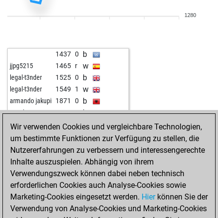
w
poul andersen
1175
0
1280
w
tackiness
1589
r
b
sigi57
2149
0
b
rainer günnel
1471
1
b
1437
0
w
poul andersen
1154
0
w
jjpg5215
1465
r
w
pridefull
1921
0
b
legal-t3nder
1525
0
b
tackiness
1575
0
w
legal-t3nder
1549
1
w
obrezaa
1913
0
b
armando jakupi
1871
0
w
hausmann
1705
1
b
aznoh
1178
1
b
meini
1779
0
w
early abort
1980
0
Wir verwenden Cookies und vergleichbare Technologien,
w
promac68
1425
0
w
rusko
1524
0
um bestimmte Funktionen zur Verfügung zu stellen, die
w
reinerrobi
1479
r
w
onkeluf
1515
0
Nutzererfahrungen zu verbessern und interessengerechte
b
mike1976
1407
1
Inhalte auszuspielen. Abhängig von ihrem
w
mike1976
1425
1
Verwendungszweck können dabei neben technisch
w
bert1967
1324
1
erforderlichen Cookies auch Analyse-Cookies sowie
b
chessfan222
1141
0
Marketing-Cookies eingesetzt werden.
Hier
können Sie der
b
early abort
2010
0
Verwendung von Analyse-Cookies und Marketing-Cookies
w
franz von weck
1343
0