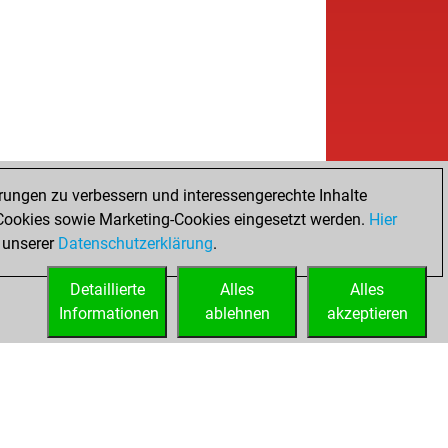
w
uality
1666
0
w
ly abort
2166
0
w
schepper marcel
1613
0
b
ecento
1627
0
w
ly abort
2198
0
w
 hex
1662
0
b
ly abort
2213
0
w
ly abort
2214
0
b
ca
1723
1
rungen zu verbessern und interessengerechte Inhalte
w
ly abort
2192
0
ookies sowie Marketing-Cookies eingesetzt werden.
Hier
b
tkat
1574
0
 unserer
Datenschutzerklärung
.
w
tkat
1572
r
Detaillierte
b
Alles
Alles
hal9
1605
1
Informationen
b
ablehnen
akzeptieren
ly abort
2196
0
b
ly abort
2197
0
w
x99
1523
1
w
one11
1643
0
w
cada
1634
1
b
cada
1617
0