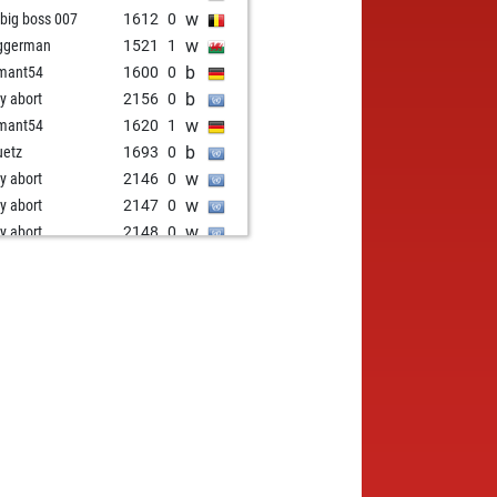
w
 big boss 007
1612
0
w
ggerman
1521
1
b
mant54
1600
0
b
ly abort
2156
0
w
mant54
1620
1
b
uetz
1693
0
w
ly abort
2146
0
w
ly abort
2147
0
w
ly abort
2148
0
w
uha
1542
0
w
ly abort
2167
0
b
ina
1660
0
w
ly abort
2181
0
b
ickfish78
1757
1
b
nzovisks
1623
0
b
ly abort
2171
0
w
ly abort
2172
0
w
eh
1597
1