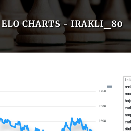
ELO CHARTS - IRAKLI_80
kni
rec
1760
muc
boj
1680
ear
noq
1600
ear
räu