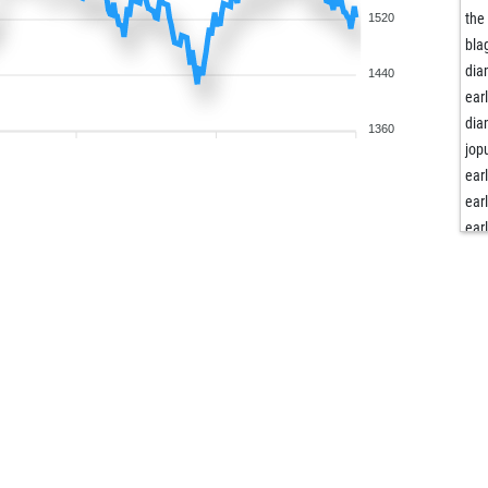
the
1520
bla
dia
1440
ear
dia
1360
jop
ear
ear
ear
ha
ear
dar
ear
sto
rui
ear
ear
aar