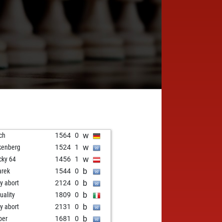
w
lch
1564
0
w
kenberg
1524
1
w
ky 64
1456
1
b
arek
1544
0
b
ly abort
2124
0
b
uality
1809
0
b
ly abort
2131
0
b
ber
1681
0