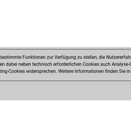
noq
ear
de 
nov
ear
buy
ear
ear
ate
estimmte Funktionen zur Verfügung zu stellen, die Nutzererfah
ear
 dabei neben technisch erforderlichen Cookies auch Analyse-C
ska
ng-Cookies widersprechen. Weitere Informationen finden Sie in
ska
mic
ear
ear
ma
sim
cor
cor