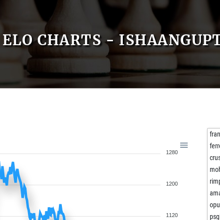
ELO CHARTS - ISHAANGUP
fra
fer
1280
cru
moh
rim
1200
am
op
1120
psg