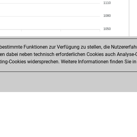
lor
1110
will
sat
fel
1080
me
k12
dav
k12
1050
caf
mic
raf
mic
estimmte Funktionen zur Verfügung zu stellen, die Nutzererfah
jzm
mic
 dabei neben technisch erforderlichen Cookies auch Analyse-C
ray
agu
ng-Cookies widersprechen. Weitere Informationen finden Sie in
ray
ear
cra
leo
leo
leo
rei
rag
las
kri
hea
arq