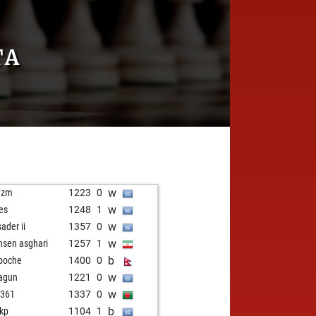
TA
w
nzm
1223
0
w
res
1248
1
w
sader ii
1357
0
w
sen asghari
1257
1
b
poche
1400
0
w
agun
1221
0
w
u361
1337
0
b
kp
1104
1