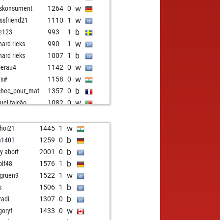
w
skonsument
1264
0
w
ssfriend21
1110
1
b
fe123
993
1
w
hard rieks
990
1
b
hard rieks
1007
1
w
berau4
1142
0
w
rs#
1158
0
b
chec_pour_mat
1357
0
w
uel falcão
1082
0
b
la13
1104
0
w
la13
1087
0
w
hoi21
1445
1
b
la13
1106
1
b
a1401
1259
0
b
tosino
1338
0
b
ly abort
2001
0
w
tor wels
1425
0
b
olf48
1576
1
b
ly abort
1669
0
w
lgruen9
1522
1
b
izzaann
1322
1
b
s
1506
1
b
nio
1027
0
b
radi
1307
0
w
ner45
1344
0
w
goryf
1433
0