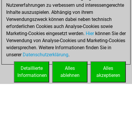
Nutzererfahrungen zu verbessern und interessengerechte
b
papabil
1953
0
Inhalte auszuspielen. Abhängig von ihrem
w
papabil
1944
0
Verwendungszweck können dabei neben technisch
b
papabil
1934
0
erforderlichen Cookies auch Analyse-Cookies sowie
b
achim050571
1391
1
Marketing-Cookies eingesetzt werden.
Hier
können Sie der
b
kono74
1705
1
Verwendung von Analyse-Cookies und Marketing-Cookies
w
newpot
1676
0
widersprechen. Weitere Informationen finden Sie in
w
pabela
1785
1
unserer
Datenschutzerklärung
.
w
gumbos
1747
1
b
gumbos
1728
0
Detaillierte
Alles
Alles
w
bsdtangerang
1996
0
Informationen
ablehnen
akzeptieren
w
malysch
2235
0
STARTSEITE
ERFOLGE
b
mike1976
1539
0
w
flizza71
1716
0
w
dolenz
1797
1
b
halasz
1903
1
b
effesschlampe
1828
1
b
kapo
2025
0
w
fish8r
1674
1