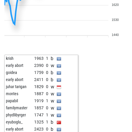
1620
1530
1440
b
krish
1963
1
w
early abort
2390
0
b
goidea
1759
0
b
early abort
2411
0
w
juhar tarigan
1829
0
w
montes
1887
0
w
papabil
1919
1
w
familymaster
1857
0
w
phydlibyrger
1747
1
b
eyuboglu_
1325
1
b
early abort
2423
0