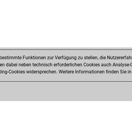
che
pon
pon
keu
keu
aki
kol
kol
te
estimmte Funktionen zur Verfügung zu stellen, die Nutzererfah
qu
 dabei neben technisch erforderlichen Cookies auch Analyse-C
rol
ng-Cookies widersprechen. Weitere Informationen finden Sie in
peti
koj
koj
koj
trol
sur
fai
wo