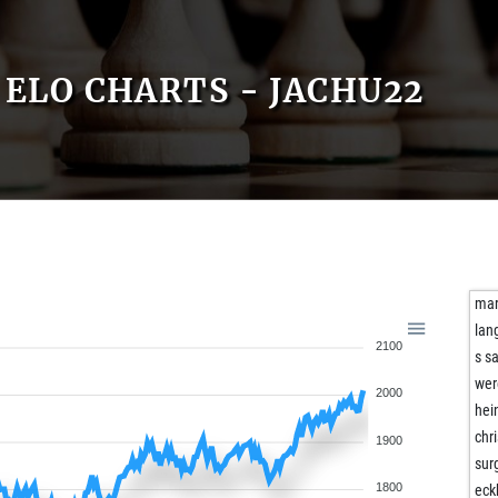
ELO CHARTS - JACHU22
mar
lan
2100
s s
wer
2000
hei
chr
1900
sur
1800
eck