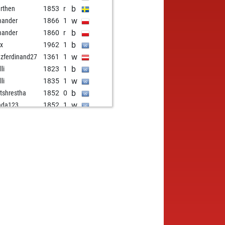
b
rthen
1853
r
w
mander
1866
1
b
mander
1860
r
b
ex
1962
1
w
nzferdinand27
1361
1
b
li
1823
1
w
li
1835
1
b
tshrestha
1852
0
w
ada123
1852
1
b
ka2016
1414
1
w
eef
1867
0
b
te
1976
1
w
gläufer
2126
r
b
tomas57
1767
r
b
kcroasdale
1709
1
b
ada123
1889
1
w
sswurmotb
2017
0
b
sswurmotb
2002
0