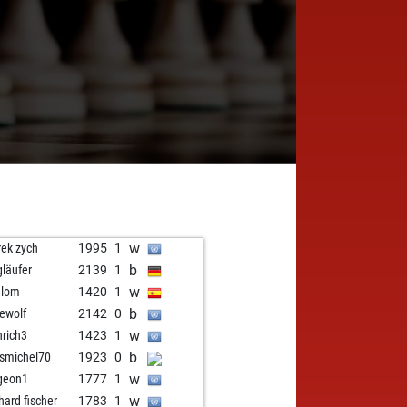
w
ek zych
1995
1
b
gläufer
2139
1
w
alom
1420
1
b
ewolf
2142
0
w
nrich3
1423
1
b
ismichel70
1923
0
w
geon1
1777
1
w
hard fischer
1783
1