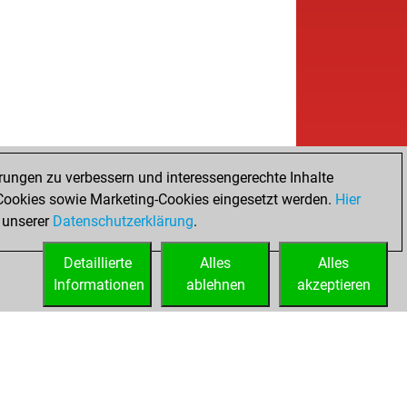
w
sswurmotb
2004
r
w
gomorrongo
1986
1
b
gomorrongo
2007
1
w
ler
1865
0
b
ler
1880
1
b
bavar1
2078
1
w
l55
1773
1
w
l55
1768
r
b
aman64
1658
1
rungen zu verbessern und interessengerechte Inhalte
w
eensman
1569
1
ookies sowie Marketing-Cookies eingesetzt werden.
Hier
w
f app
1383
1
 unserer
Datenschutzerklärung
.
b
_j
1646
1
Detaillierte
w
Alles
Alles
1858
1
Informationen
b
ablehnen
akzeptieren
1839
0
w
1856
1
b
lbuster
1725
1
b
geon1
1606
1
b
r_5_schach
1628
1
w
odenhead
1840
0