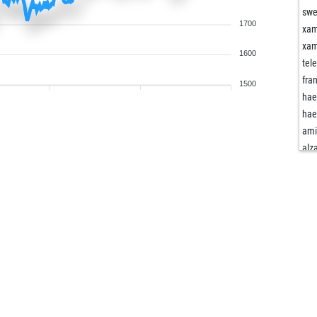
swe
1700
xa
xa
1600
tel
fra
1500
hael
hael
ami
alz
kaf
tar
ves
lan
fan
mar
alz
che
che