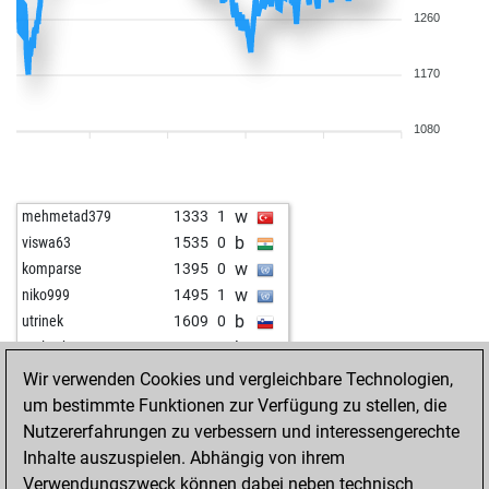
1260
1170
1080
w
mehmetad379
1333
1
b
viswa63
1535
0
w
komparse
1395
0
w
niko999
1495
1
b
utrinek
1609
0
b
early abort
1999
0
b
javier55
1537
1
Wir verwenden Cookies und vergleichbare Technologien,
w
hügglie
1368
0
um bestimmte Funktionen zur Verfügung zu stellen, die
b
1515
0
Nutzererfahrungen zu verbessern und interessengerechte
b
seba mustafa
1531
1
Inhalte auszuspielen. Abhängig von ihrem
b
harry12
1548
0
Verwendungszweck können dabei neben technisch