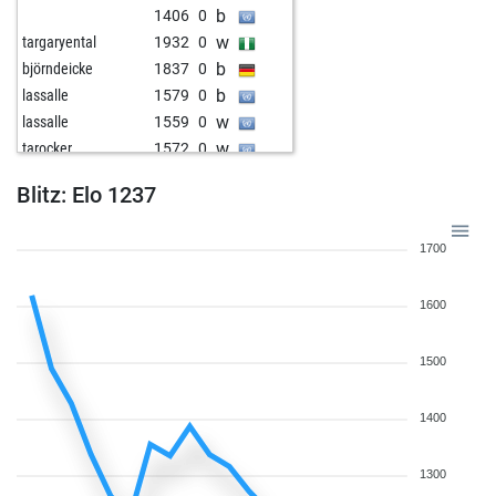
b
1406
0
w
targaryental
1932
0
b
björndeicke
1837
0
b
lassalle
1579
0
w
lassalle
1559
0
w
tarocker
1572
0
w
sanayag
1777
0
Blitz: Elo 1237
b
tarocker
1598
1
b
ivanzug
1808
0
1700
w
qbishop
1497
0
1600
1500
1400
1300