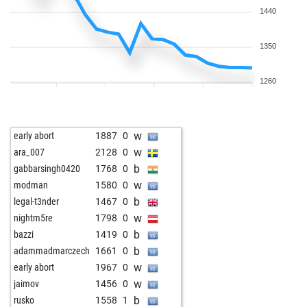
1440
1350
1260
w
early abort
1887
0
w
ara_007
2128
0
b
gabbarsingh0420
1768
0
w
modman
1580
0
b
legal-t3nder
1467
0
w
nightm5re
1798
0
b
bazzi
1419
0
b
adammadmarczech
1661
0
w
early abort
1967
0
w
jaimov
1456
0
b
rusko
1558
1