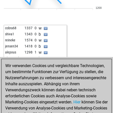
1200
w
cobra68
1337
0
b
shiva1
1343
0
w
reineke
1574
0
b
jensen34
1418
0
w
alepous
1298
1
b
ghosttrucker
1648
0
w
olliboss
1808
1
Wir verwenden Cookies und vergleichbare Technologien,
b
jhlobik
1460
0
um bestimmte Funktionen zur Verfügung zu stellen, die
w
kirchfeld
1327
0
Nutzererfahrungen zu verbessern und interessengerechte
b
kazemtn
1353
0
Inhalte auszuspielen. Abhängig von ihrem
b
santiaran5
1565
0
Verwendungszweck können dabei neben technisch
w
bogus1796
1388
0
erforderlichen Cookies auch Analyse-Cookies sowie
Marketing-Cookies eingesetzt werden.
Hier
können Sie der
Verwendung von Analyse-Cookies und Marketing-Cookies