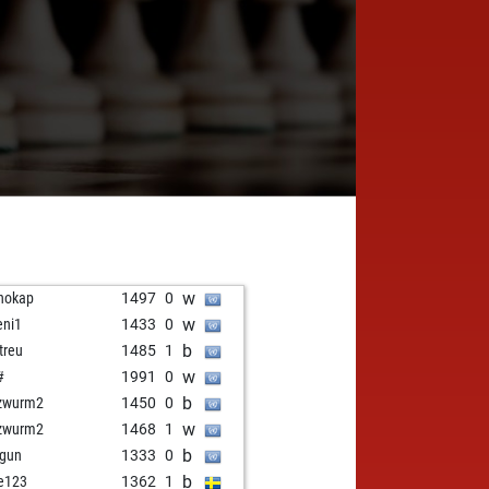
w
hokap
1497
0
w
eni1
1433
0
b
treu
1485
1
w
#
1991
0
b
zwurm2
1450
0
w
zwurm2
1468
1
b
gun
1333
0
b
fe123
1362
1