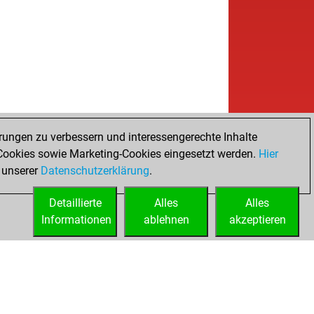
w
y60
1707
0
w
_boston
1586
1
w
al
1417
1
b
al
1430
1
w
al
1444
1
b
cal cxrousse
1623
1
w
ttsicker
1257
1
b
ttsicker
1265
1
b
ake
1487
0
rungen zu verbessern und interessengerechte Inhalte
w
zpinselde
1594
0
ookies sowie Marketing-Cookies eingesetzt werden.
Hier
b
ly abort
2089
0
 unserer
Datenschutzerklärung
.
w
e gotera-25
1543
1
Detaillierte
b
Alles
Alles
schepper marcel
1553
0
Informationen
w
ablehnen
akzeptieren
ia
1491
1
b
sho
1595
0
b
ssenger007
1559
0
b
hling666
1579
0
b
inarch
1549
0
w
ossvaterjanx
1736
0