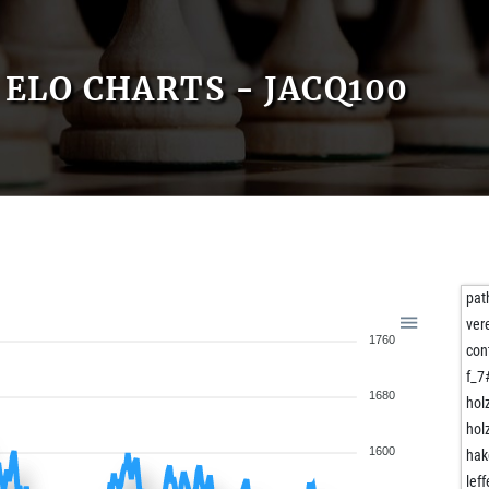
ELO CHARTS - JACQ100
pat
ver
1760
con
f_7
1680
hol
hol
1600
hak
lef