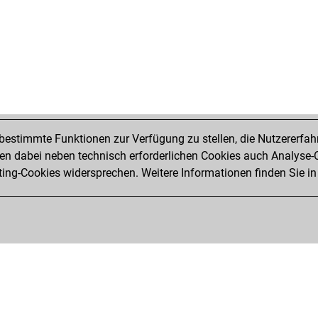
edd
mac
anf
anf
anf
pas
bre
bre
ddr
estimmte Funktionen zur Verfügung zu stellen, die Nutzererfah
net
 dabei neben technisch erforderlichen Cookies auch Analyse-C
ear
ng-Cookies widersprechen. Weitere Informationen finden Sie in
pep
de 
agr
tis
me
mic
ala
xgr