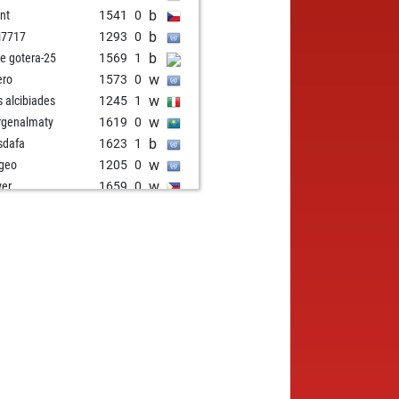
b
ant
1541
0
b
i7717
1293
0
b
e gotera-25
1569
1
w
ero
1573
0
w
us alcibiades
1245
1
w
genalmaty
1619
0
b
sdafa
1623
1
w
geo
1205
0
w
ver
1659
0
b
kra75
1661
0
b
erez
1369
1
b
ryacnj
1477
0
w
bha
1250
1
b
un17
1590
0
b
chareb
1609
0
w
mathnerd
1531
r
b
f11
1585
0
w
d1955
1212
1