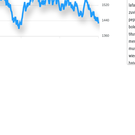
laf
1520
zuv
pep
1440
bol
tit
1360
mer
mu
wie
bai
uri
rjp
ger
sie
lek
bou
the
wol
ner