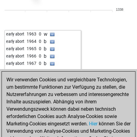
b
early abort
2000
0
1338
b
early abort
2000
0
b
early abort
2000
0
w
early abort
2000
0
w
early abort
1963
0
b
early abort
2000
0
b
early abort
1964
0
w
early abort
2000
0
b
early abort
1965
0
w
early abort
2000
0
b
early abort
1966
0
b
early abort
2000
0
b
early abort
1967
0
w
early abort
2000
0
b
early abort
2000
0
Wir verwenden Cookies und vergleichbare Technologien,
w
early abort
2000
0
um bestimmte Funktionen zur Verfügung zu stellen, die
b
early abort
2000
0
Nutzererfahrungen zu verbessern und interessengerechte
w
early abort
2000
0
Inhalte auszuspielen. Abhängig von ihrem
w
early abort
2000
0
Verwendungszweck können dabei neben technisch
b
early abort
2000
0
erforderlichen Cookies auch Analyse-Cookies sowie
w
early abort
2000
0
Marketing-Cookies eingesetzt werden.
Hier
können Sie der
w
early abort
2000
0
Verwendung von Analyse-Cookies und Marketing-Cookies
w
early abort
2000
0