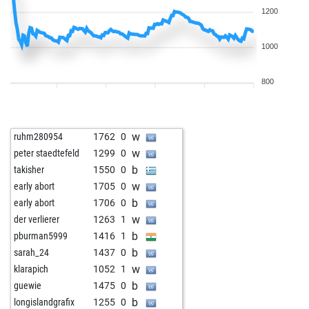
1200
1000
800
w
ruhm280954
1762
0
w
peter staedtefeld
1299
0
b
takisher
1550
0
w
early abort
1705
0
b
early abort
1706
0
w
der verlierer
1263
1
b
pburman5999
1416
1
b
sarah_24
1437
0
w
klarapich
1052
1
b
guewie
1475
0
b
longislandgrafix
1255
0