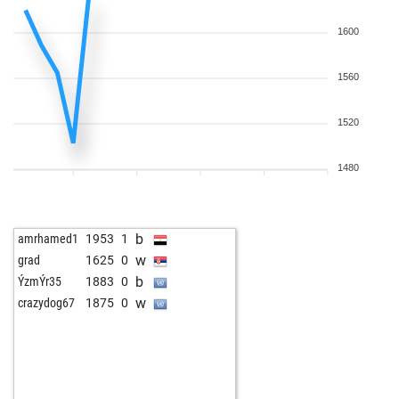
1600
1560
1520
1480
b
amrhamed1
1953
1
w
grad
1625
0
b
ÝzmÝr35
1883
0
w
crazydog67
1875
0