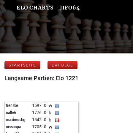
ELO CHARTS - JIFO64
STARTSEITE
ERFOLGE
Langsame Partien: Elo 1221
w
frenske
1597
0
b
nalle6
1776
0
b
maximusbg
1542
0
w
urssanpa
1705
0