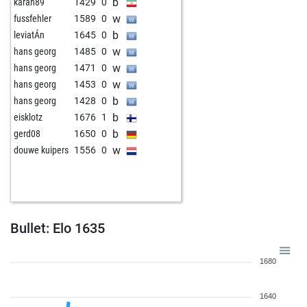
b
karan89
1429
0
w
fussfehler
1589
0
b
leviatÁn
1645
0
w
hans georg
1485
0
w
hans georg
1471
0
w
hans georg
1453
0
b
hans georg
1428
0
b
eisklotz
1676
1
b
gerd08
1650
0
w
douwe kuipers
1556
0
Bullet: Elo 1635
1680
1640