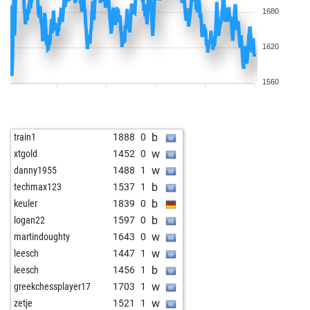
1680
1620
1560
b
train1
1888
0
w
xtgold
1452
0
w
danny1955
1488
1
b
techmax123
1537
1
b
keuler
1839
0
b
logan22
1597
0
w
martindoughty
1643
0
w
leesch
1447
1
b
leesch
1456
1
w
greekchessplayer17
1703
1
w
zetje
1521
1