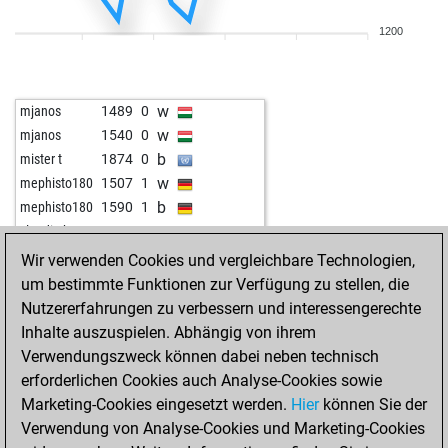
w
pordee
1546
1
1200
w
milorad-mica
1727
1
w
schachking1
1537
1
w
vartan-1969
1697
1
w
mjanos
1489
0
w
triturator
1747
0
w
mjanos
1540
0
b
milorad-mica
1649
0
b
mister t
1874
0
w
bluku
1930
0
w
mephisto180
1507
1
b
bluku
1923
0
b
mephisto180
1590
1
b
eyuboglu_
1438
1
w
claudio-h2o
1429
1
b
kirkuk kurdi
1586
0
b
bfttri
1498
0
Wir verwenden Cookies und vergleichbare Technologien,
w
uk_024
1569
1
b
optimist2
1300
0
um bestimmte Funktionen zur Verfügung zu stellen, die
w
bastinado
1500
1
w
bogomir
1490
0
Nutzererfahrungen zu verbessern und interessengerechte
w
hugh cummins
1752
r
b
mjanos
1510
1
Inhalte auszuspielen. Abhängig von ihrem
w
shamwari
1588
0
w
reinerrobi
1473
0
Verwendungszweck können dabei neben technisch
b
jemi
1683
r
b
lutte
1453
0
erforderlichen Cookies auch Analyse-Cookies sowie
b
joylina
1752
1
w
willidu
1739
0
Marketing-Cookies eingesetzt werden.
Hier
können Sie der
b
kahe
1562
0
b
bogomir
1483
0
Verwendung von Analyse-Cookies und Marketing-Cookies
w
arabianknights
1681
0
w
moritz05
1470
0