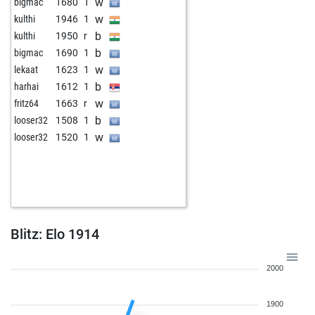
w
bigmac
1680
1
w
kulthi
1946
1
b
kulthi
1950
r
b
bigmac
1690
1
w
lekaat
1623
1
b
harhai
1612
1
w
fritz64
1663
r
b
looser32
1508
1
w
looser32
1520
1
Blitz: Elo 1914
2000
1900