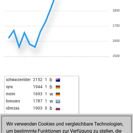
1800
1700
1600
1500
b
schwarzeelster
2152
1
b
syra
1944
1
w
meini
1693
1
w
bonuses
1787
1
b
obrezaa
1903
0
w
haty
1633
0
b
rabbit55
1652
1
Wir verwenden Cookies und vergleichbare Technologien,
b
the_gambler
1530
0
um bestimmte Funktionen zur Verfügung zu stellen, die