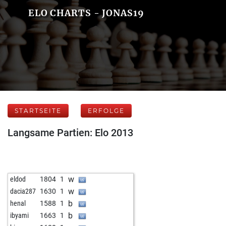
ELO CHARTS - JONAS19
STARTSEITE
ERFOLGE
Langsame Partien: Elo 2013
w
eldod
1804
1
w
dacia287
1630
1
b
henal
1588
1
b
ibyami
1663
1