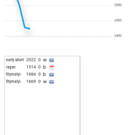
1500
1450
1400
w
early abort
2022
0
b
ragsri
1514
0
b
fitymatyi
1684
0
w
fitymatyi
1669
0