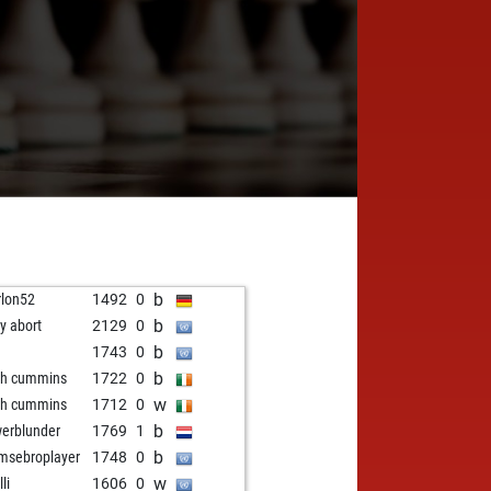
b
lon52
1492
0
b
ly abort
2129
0
b
1743
0
b
h cummins
1722
0
w
h cummins
1712
0
b
erblunder
1769
1
b
msebroplayer
1748
0
w
li
1606
0