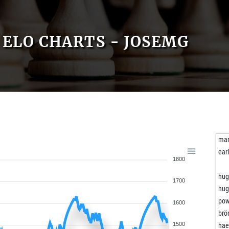
ELO CHARTS - JOSEMG
mar
ear
1800
hug
1700
hug
pow
1600
brö
1500
hael