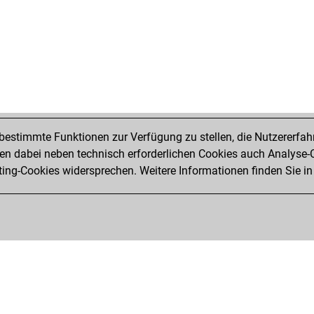
ros
ros
ros
ros
ros
ros
ros
ros
ros
estimmte Funktionen zur Verfügung zu stellen, die Nutzererfah
ear
 dabei neben technisch erforderlichen Cookies auch Analyse-C
fer
ng-Cookies widersprechen. Weitere Informationen finden Sie in
jos
ear
jos
jos
vaa
djo
goe
gus