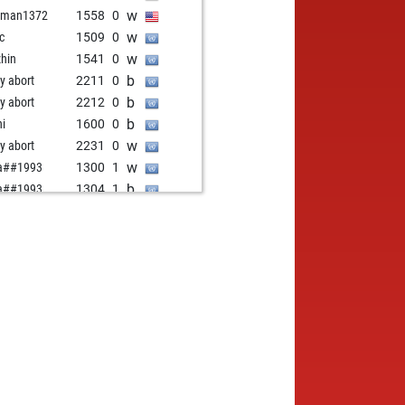
w
oman1372
1558
0
w
ic
1509
0
w
zhin
1541
0
b
ly abort
2211
0
b
ly abort
2212
0
b
hi
1600
0
w
ly abort
2231
0
w
a##1993
1300
1
b
a##1993
1304
1
w
a##1993
1309
1
b
a##1993
1314
1
w
a##1993
1319
1
b
a##1993
1325
1
w
a##1993
1331
1
b
a##1993
1337
1
w
a##1993
1344
1
b
a##1993
1351
1
w
a##1993
1359
1