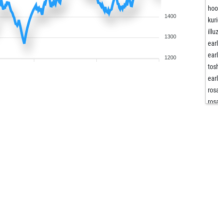
ho
1400
kur
illu
1300
ear
ear
1200
tos
ear
ros
ros
ros
ros
ros
ros
ros
ros
ros
ros
ros