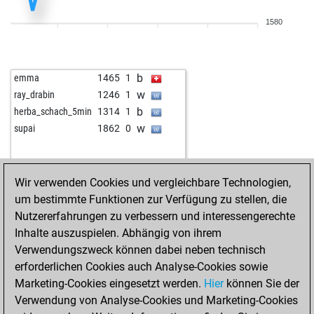
b
deanhergesic
1548
1
1580
w
asxetovich
1607
1
b
martindoughty
1454
1
b
gerhard008
1361
r
b
emma
1465
1
b
salamandr
1700
0
w
ray_drabin
1246
1
b
petrsigut
1648
1
b
herba_schach_5min
1314
1
b
erdekes37
1740
0
w
supai
1862
0
w
chrismu
1300
1
b
gurudeva
1623
1
w
herbert kalsch 2
1522
1
Wir verwenden Cookies und vergleichbare Technologien,
w
jynx lr
1679
0
um bestimmte Funktionen zur Verfügung zu stellen, die
b
holger lodahl
1463
1
Nutzererfahrungen zu verbessern und interessengerechte
w
helmut_ulm
1755
r
Inhalte auszuspielen. Abhängig von ihrem
b
vinodap0101
1573
0
Verwendungszweck können dabei neben technisch
w
gustavo mejia
1424
1
erforderlichen Cookies auch Analyse-Cookies sowie
b
gustavo mejia
1436
1
Marketing-Cookies eingesetzt werden.
Hier
können Sie der
w
quarks
1658
0
Verwendung von Analyse-Cookies und Marketing-Cookies
w
roy tobiansky
1505
0