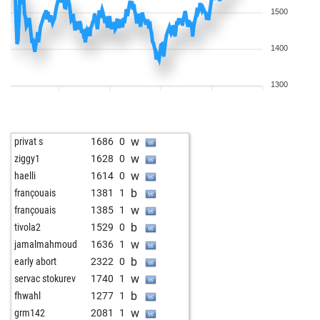
1500
1400
1300
w
privat s
1686
0
w
ziggy1
1628
0
w
haelli
1614
0
b
françouais
1381
1
w
françouais
1385
1
b
tivola2
1529
0
w
jamalmahmoud
1636
1
b
early abort
2322
0
w
servac stokurev
1740
1
b
fhwahl
1277
1
w
grm142
2081
1