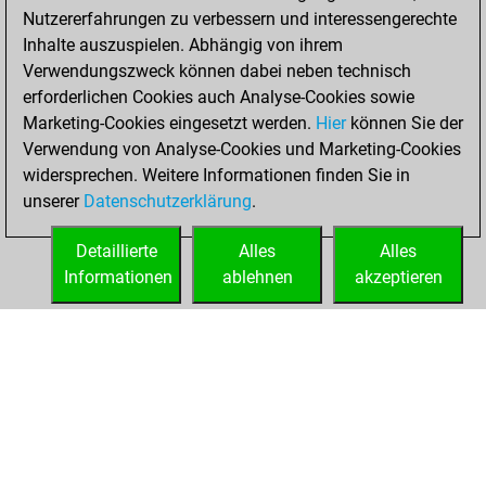
Nutzererfahrungen zu verbessern und interessengerechte
w
marlon52
1556
1
Inhalte auszuspielen. Abhängig von ihrem
b
taki_bgd
1631
0
Verwendungszweck können dabei neben technisch
w
taki_bgd
1654
1
erforderlichen Cookies auch Analyse-Cookies sowie
b
taki_bgd
1679
1
Marketing-Cookies eingesetzt werden.
Hier
können Sie der
w
taki_bgd
1670
0
Verwendung von Analyse-Cookies und Marketing-Cookies
b
woti-knight
1482
1
widersprechen. Weitere Informationen finden Sie in
w
aerumnosus
1542
0
unserer
Datenschutzerklärung
.
w
nasty
1645
1
b
nisha123
1524
0
Detaillierte
Alles
Alles
w
nisha123
1507
0
Informationen
ablehnen
akzeptieren
b
nisha123
1488
0
STARTSEITE
ERFOLGE
w
dieterb
1676
0
w
paulgo
1660
0
b
king1718
1745
0
w
hrastezg1
1680
0
w
sharkmule
2103
0
w
fish8r
1634
1
w
master of desaster
1661
1