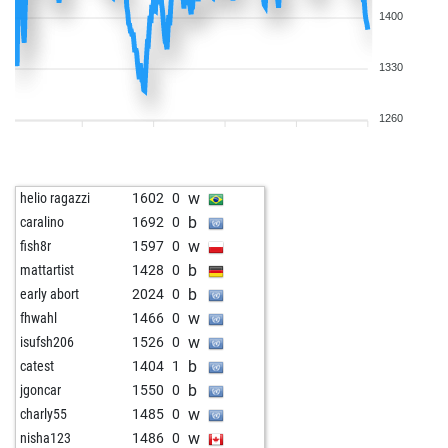
1400
1330
1260
w
helio ragazzi
1602
0
b
caralino
1692
0
w
fish8r
1597
0
b
mattartist
1428
0
b
early abort
2024
0
w
fhwahl
1466
0
w
isufsh206
1526
0
b
catest
1404
1
b
jgoncar
1550
0
w
charly55
1485
0
w
nisha123
1486
0