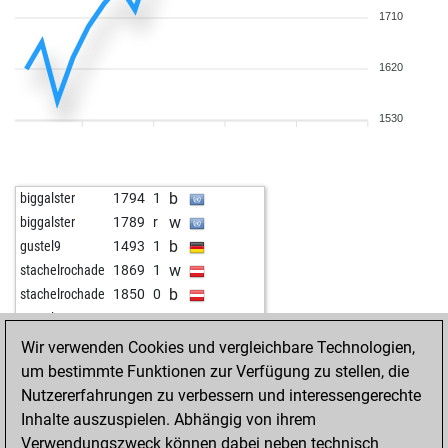
1710
1620
1530
b
biggalster
1794
1
w
biggalster
1789
r
b
gustel9
1493
1
w
stachelrochade
1869
1
b
stachelrochade
1850
0
w
gustel9
1518
1
b
fritzbot laura
1428
1
Wir verwenden Cookies und vergleichbare Technologien,
b
delicm
1629
1
um bestimmte Funktionen zur Verfügung zu stellen, die
w
delicm
1637
1
Nutzererfahrungen zu verbessern und interessengerechte
w
botwinzig
1190
1
Inhalte auszuspielen. Abhängig von ihrem
b
botwinzig
1191
1
Verwendungszweck können dabei neben technisch