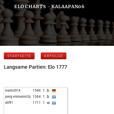
ELO CHARTS - KALAAPAN06
STARTSEITE
ERFOLGE
Langsame Partien: Elo 1777
b
mario2014
1546
1
b
joerg eismannn2q
1364
1
w
shf91
1711
1