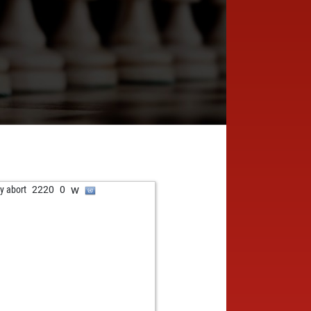
w
ly abort
2220
0