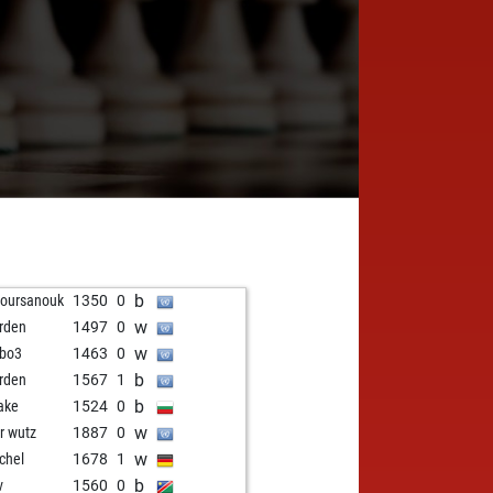
b
joursanouk
1350
0
w
rden
1497
0
w
bo3
1463
0
b
rden
1567
1
b
ake
1524
0
w
er wutz
1887
0
w
chel
1678
1
b
v
1560
0