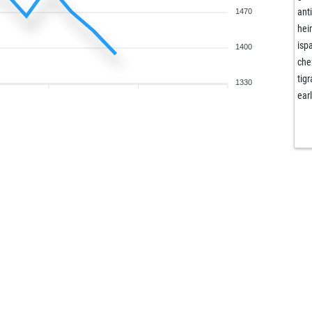
ant
1470
hei
isp
1400
che
tigr
1330
ear