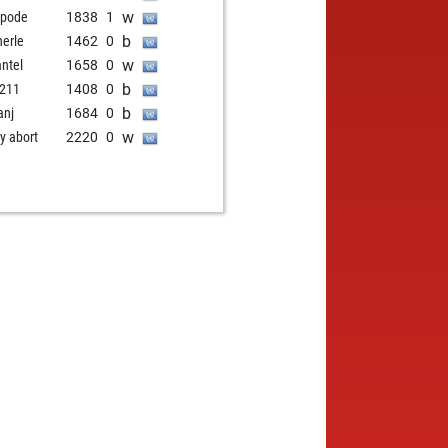
w
ipode
1838
1
b
nerle
1462
0
w
antel
1658
0
b
211
1408
0
b
anj
1684
0
w
ly abort
2220
0