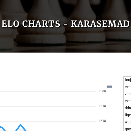
ELO CHARTS - KARASEMAD
tou
eve
1680
zim
eve
1610
ddr
tig
1540
wat
gro