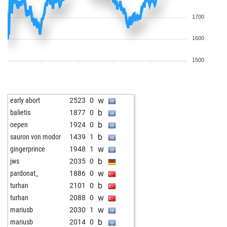
1700
1600
1500
w
early abort
2523
0
b
balietis
1877
0
b
oepen
1924
0
b
sauron von modor
1439
1
w
gingerprince
1948
1
b
jws
2035
0
w
pardonat_
1886
0
b
turhan
2101
0
w
turhan
2088
0
w
mariusb
2030
1
b
mariusb
2014
0