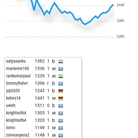
1440
1350
1260
b
satyasanku
1382
1
w
marianne100
1536
1
w
ravikumarpaul
1239
1
b
tommyfisher
1396
r
b
piji2020
1243
1
w
kahes16
1441
1
b
uweh
1511
0
w
knightsof64
1305
1
b
knightsof64
1320
1
w
torno
1149
1
w
corvusopera2
1148
1