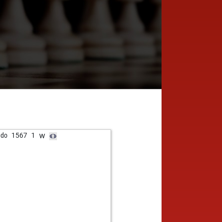
w
ddo
1567
1