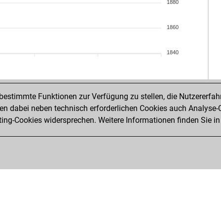
pro
1880
sla
ma
1860
mar
ma
1840
sla
pro
estimmte Funktionen zur Verfügung zu stellen, die Nutzererfah
bor
 dabei neben technisch erforderlichen Cookies auch Analyse-C
ma
ng-Cookies widersprechen. Weitere Informationen finden Sie in
the
roth
ma
ma
gin
gin
las
cc1