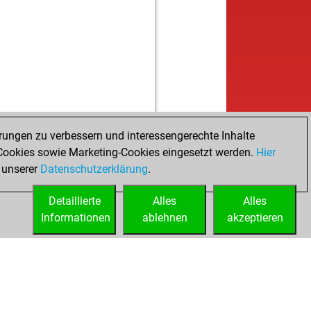
w
kroustis
1906
1
b
kibuki
1682
0
w
hadra
1919
1
b
tinpl1977
1829
0
b
nray08
1562
1
w
kibuki
1714
1
w
1677
0
b
kroustis
1929
1
w
1244
1
rungen zu verbessern und interessengerechte Inhalte
b
a vuk
1465
1
ookies sowie Marketing-Cookies eingesetzt werden.
Hier
b
hadra
1880
0
 unserer
Datenschutzerklärung
.
b
luckyone
1681
0
Detaillierte
w
Alles
Alles
ari
1503
1
Informationen
b
ablehnen
akzeptieren
hadra
1848
0
w
hadra
1874
1
w
gerprince
1898
0
b
gerprince
1890
0
b
salle
1270
1
w
83
1679
1