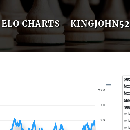
ELO CHARTS - KINGJOHN52
put
fax
2000
fax
ama
1900
nua
sel
1800
sel
sel