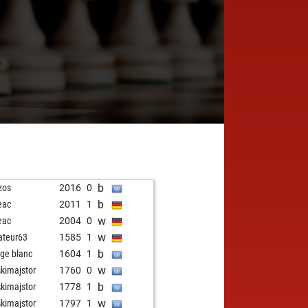
b
zos
2016
0
b
eac
2011
1
w
eac
2004
0
w
teur63
1585
1
b
ge blanc
1604
1
w
skimajstor
1760
0
b
skimajstor
1778
1
w
skimajstor
1797
1