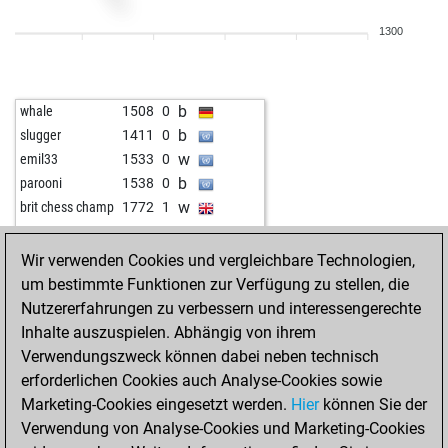
b
joe36
1057
0
1300
w
slyvye
1249
0
w
mavi ufuklar
1449
0
b
mavi ufuklar
1432
0
b
whale
1508
0
w
mavi ufuklar
1450
1
b
slugger
1411
0
b
dipankar2025
1379
1
w
emil33
1533
0
w
earthrepair
1340
0
b
parooni
1538
0
b
yamaha
1219
1
w
brit chess champ
1772
1
b
mike59
1449
0
w
takisher
1487
r
Wir verwenden Cookies und vergleichbare Technologien,
b
kokako1
1630
0
um bestimmte Funktionen zur Verfügung zu stellen, die
w
haelli
1651
0
Nutzererfahrungen zu verbessern und interessengerechte
b
bdgmaxx
1305
1
Inhalte auszuspielen. Abhängig von ihrem
w
grazj
1442
1
Verwendungszweck können dabei neben technisch
w
alfonso_
1570
0
erforderlichen Cookies auch Analyse-Cookies sowie
b
schiephorst
1584
1
Marketing-Cookies eingesetzt werden.
Hier
können Sie der
w
juergen18
1298
0
Verwendung von Analyse-Cookies und Marketing-Cookies
b
billbilly7676
1439
1