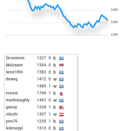
1400
1300
1200
b
fat-enimem
1327
0
b
kkiizzaann
1504
0
b
lance1896
1582
0
w
diewag
1472
0
w
1485
1
b
everest
1799
1
w
martindoughty
1497
0
b
gamay
1328
1
w
robschi
1307
1
b
peru70
1235
1
b
lederseppl
1513
0