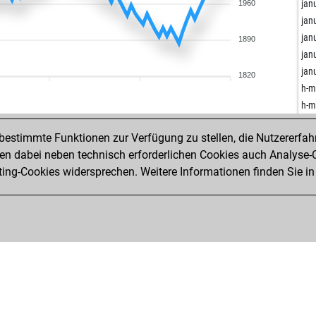
kec
jan
1960
kec
jan
kec
jan
1890
pilli
jan
col
jan
1820
col
h-
elb
h-
ma
ahh
ma
estimmte Funktionen zur Verfügung zu stellen, die Nutzererfah
you
ma
 dabei neben technisch erforderlichen Cookies auch Analyse-C
zlp
ng-Cookies widersprechen. Weitere Informationen finden Sie in
mit
pir
mit
kan
mit
onl
mit
sid
ava
sur
pud
mit
voj
mit