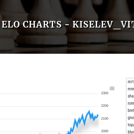
ELO CHARTS - KISELEV_VI
mi
mm
2300
sha
rom
2200
bret
gno
2100
top
2000
blu