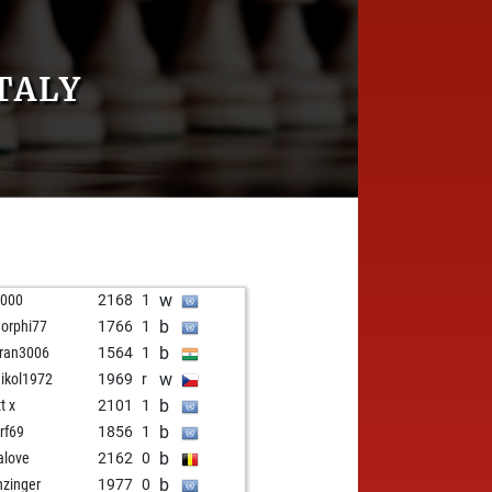
TALY
w
1000
2168
1
b
orphi77
1766
1
b
ran3006
1564
1
w
ikol1972
1969
r
b
t x
2101
1
b
rf69
1856
1
b
alove
2162
0
b
nzinger
1977
0