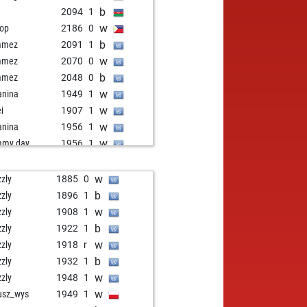
b
2094
1
w
gop
2186
0
b
mmez
2091
1
w
mmez
2070
0
b
mmez
2048
0
w
anina
1949
1
w
i
1907
1
w
anina
1956
1
w
mmy day
1956
1
w
cnkl
2123
1
b
mination
2143
1
w
zzly
1885
0
w
mination
2165
1
b
zzly
1896
1
w
barosa
2080
0
w
zzly
1908
1
b
barosa
2061
0
b
zzly
1922
1
b
ma
1982
0
w
zzly
1918
r
w
ma
2086
1
b
zzly
1932
1
w
i
1939
1
w
zzly
1948
1
w
skesajt
1977
1
w
usz_wys
1949
1