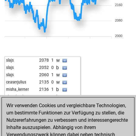
2160
2080
2000
w
slajs
2078
1
b
slajs
2052
0
w
slajs
2060
1
w
ceaserjulius
2135
0
b
misha_kerner
2136
1
b
chessbard1972
2217
0
w
chessbard1972
2213
r
Wir verwenden Cookies und vergleichbare Technologien,
w
auric goldfinger
1957
1
um bestimmte Funktionen zur Verfügung zu stellen, die
b
early abort
2904
0
Nutzererfahrungen zu verbessern und interessengerechte
w
early abort
2905
0
Inhalte auszuspielen. Abhängig von ihrem
w
wsusa
2066
r
Verwendungszweck können dabei neben technisch