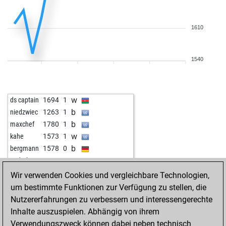
1610
1540
w
ds captain
1694
1
b
niedzwiec
1263
1
b
maxchef
1780
1
w
kahe
1573
1
b
bergmann
1578
0
w
anderl1
1358
1
Wir verwenden Cookies und vergleichbare Technologien,
um bestimmte Funktionen zur Verfügung zu stellen, die
Nutzererfahrungen zu verbessern und interessengerechte
Inhalte auszuspielen. Abhängig von ihrem
Verwendungszweck können dabei neben technisch