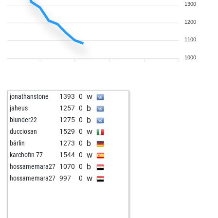
1300
1200
1100
1000
w
jonathanstone
1393
0
b
jaheus
1257
0
b
blunder22
1275
0
w
ducciosan
1529
0
b
bärlin
1273
0
w
karchofin 77
1544
0
b
hossamemara27
1070
0
w
hossamemara27
997
0