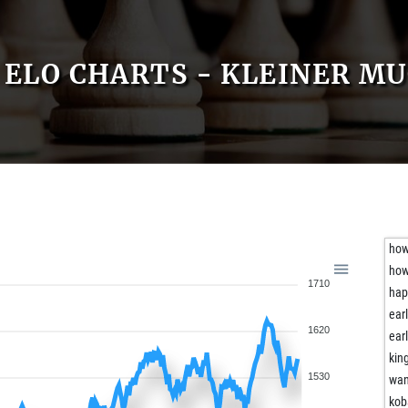
ELO CHARTS - KLEINER M
ho
ho
1710
hap
ear
1620
ear
kin
1530
wa
kob