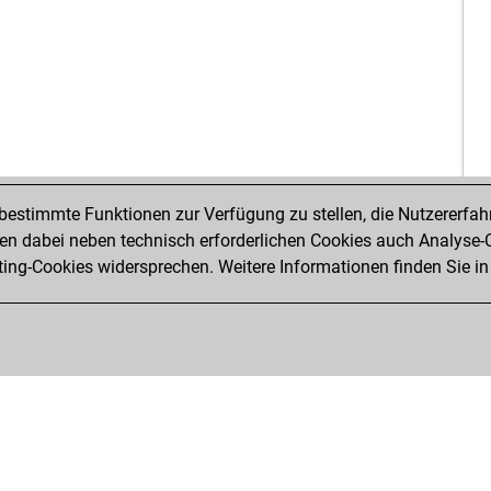
all
frit
mis
don
idri
nu
kor
zint
ear
estimmte Funktionen zur Verfügung zu stellen, die Nutzererfah
fog
 dabei neben technisch erforderlichen Cookies auch Analyse-C
ant
ng-Cookies widersprechen. Weitere Informationen finden Sie in
aru
mot
dej
wa
che
kai
pus
vic