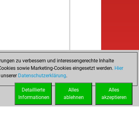
w
timeloser
1593
1
b
zbot dora
1420
1
w
sleapyear
1363
1
b
_troja
1443
1
w
savci
1488
1
w
mmer 8
1340
1
b
bi2023
1421
1
w
erl
1640
1
b
ly abort
2087
0
rungen zu verbessern und interessengerechte Inhalte
b
doki
1489
1
ookies sowie Marketing-Cookies eingesetzt werden.
Hier
b
orbd
1209
0
 unserer
Datenschutzerklärung
.
w
bio3
1359
1
Detaillierte
w
Alles
Alles
her103146
1489
0
Informationen
b
ablehnen
akzeptieren
a-wu
1720
0
b
pp
1602
1
b
ssmaid
1264
0
w
pula
1385
1
w
chlottokar
1442
0
b
kyabu
1370
1