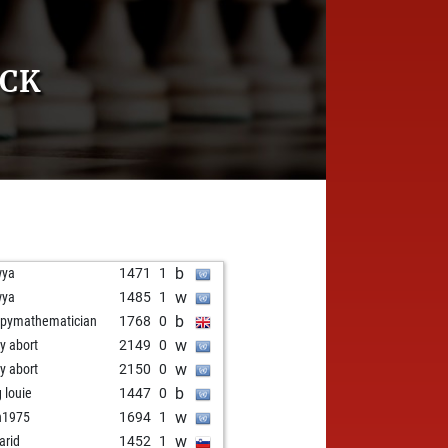
UCK
b
wya
1471
1
w
wya
1485
1
b
pymathematician
1768
0
w
ly abort
2149
0
w
ly abort
2150
0
b
g louie
1447
0
w
n1975
1694
1
w
arid
1452
1