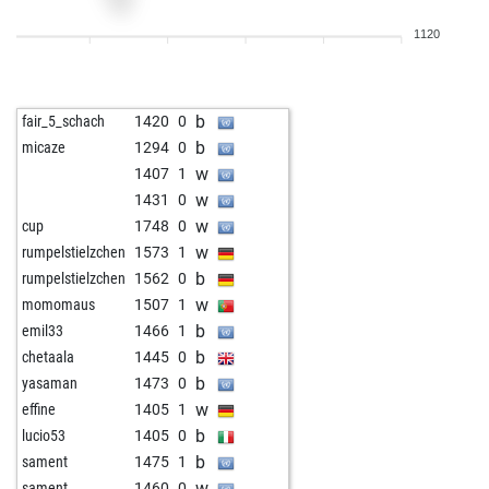
b
croatija
1670
0
1120
b
jihadhelou
1404
1
w
momo1999
1187
0
w
goodgames
1168
1
b
fair_5_schach
1420
0
b
babudas
1216
1
b
micaze
1294
0
w
supernez
1946
0
w
1407
1
w
cristothetruth
1370
0
w
1431
0
w
gegengambit
1856
0
w
cup
1748
0
b
jhonnypanic
1367
0
w
rumpelstielzchen
1573
1
b
te paske
1189
1
b
rumpelstielzchen
1562
0
w
krueger
1616
0
w
momomaus
1507
1
w
olly
1292
0
b
emil33
1466
1
b
luri
1434
r
b
chetaala
1445
0
b
dharmendra07
1117
0
b
yasaman
1473
0
w
baddi
1430
0
w
effine
1405
1
b
lodur26
1336
0
b
lucio53
1405
0
w
chesssavy
1333
r
b
sament
1475
1
b
blomm
1297
0
w
sament
1460
0