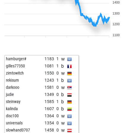
1400
1300
1200
1100
w
hamburger#
1183
1
b
gilles77350
1081
1
w
zimtowitch
1550
0
b
rekisum
1243
1
w
darkooo
1581
0
b
judie
1349
0
b
steinway
1585
1
b
kalinda
1607
0
w
disc100
1364
0
w
universals
1354
0
w
slowhand0707
1458
0