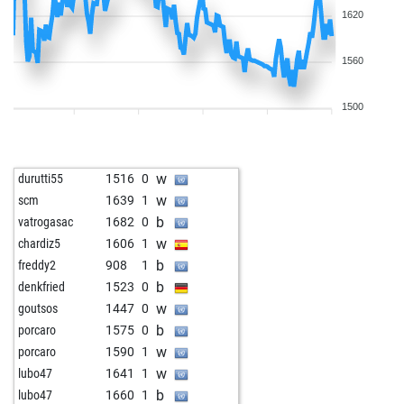
1620
1560
1500
w
durutti55
1516
0
w
scm
1639
1
b
vatrogasac
1682
0
w
chardiz5
1606
1
b
freddy2
908
1
b
denkfried
1523
0
w
goutsos
1447
0
b
porcaro
1575
0
w
porcaro
1590
1
w
lubo47
1641
1
b
lubo47
1660
1