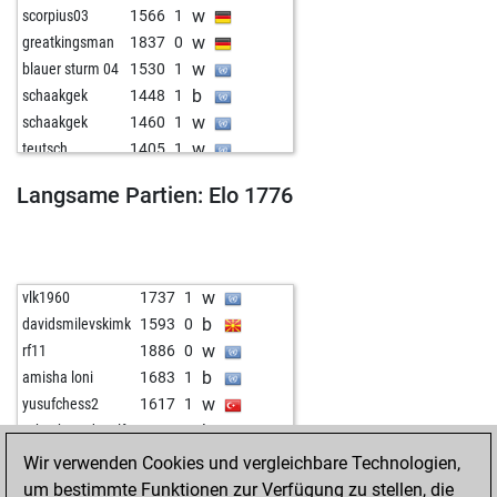
w
scorpius03
1566
1
w
greatkingsman
1837
0
w
blauer sturm 04
1530
1
b
schaakgek
1448
1
w
schaakgek
1460
1
w
teutsch
1405
1
w
fred zeppelin
1683
0
Langsame Partien: Elo 1776
w
locrian
1450
1
b
medy
1420
0
w
medy
1430
1
w
izvoru arges 2
1585
1
w
vlk1960
1737
1
w
namor5560
1518
1
b
davidsmilevskimk
1593
0
w
said
1449
0
w
rf11
1886
0
w
rudolf alois
1624
1
b
amisha loni
1683
1
b
pechvogel123
1635
0
w
yusufchess2
1617
1
w
heinrichrosb
1412
0
b
schach_und_golf
1908
0
w
vejby
1387
1
w
green82
1692
1
Wir verwenden Cookies und vergleichbare Technologien,
w
tvd
1523
1
w
viriato334
1842
1
um bestimmte Funktionen zur Verfügung zu stellen, die
w
raute
1578
0