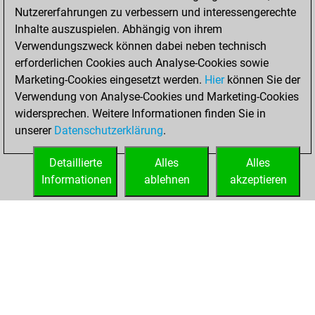
b
dexibecelic
2035
0
Nutzererfahrungen zu verbessern und interessengerechte
w
gerdm
1441
0
w
zaebbi
1935
0
Inhalte auszuspielen. Abhängig von ihrem
w
joedescoe
1717
0
b
houdini 52
1668
0
Verwendungszweck können dabei neben technisch
w
kater karl
1482
1
w
vagabund
1921
0
erforderlichen Cookies auch Analyse-Cookies sowie
b
paoso
1500
1
b
vagabund
1941
1
Marketing-Cookies eingesetzt werden.
Hier
können Sie der
w
gaablactica
1667
1
b
pommes
1938
0
Verwendung von Analyse-Cookies und Marketing-Cookies
b
mladen23
1719
0
widersprechen. Weitere Informationen finden Sie in
w
early abort
2167
0
unserer
Datenschutzerklärung
.
b
early abort
2154
0
b
early abort
2155
0
Detaillierte
Alles
Alles
w
early abort
2156
0
Informationen
ablehnen
akzeptieren
w
early abort
2179
0
STARTSEITE
ERFOLGE
b
early abort
2158
0
b
early abort
2159
0
b
early abort
2160
0
b
early abort
2172
0
b
early abort
2173
0
w
early abort
2174
0
b
early abort
2175
0