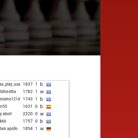
b
ss_play_usa
1837
1
w
tshrestha
1782
1
b
nisimo1214
1743
1
b
ier55
1631
0
w
ly abort
2220
0
b
k66
1757
0
w
tain apollo
1854
1