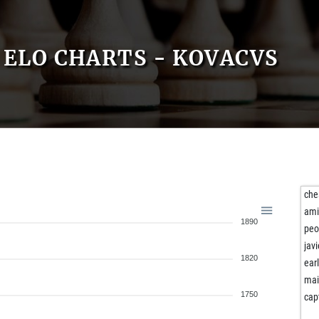
ELO CHARTS - KOVACVS
che
ami
1890
peo
jav
1820
ear
mai
1750
cap