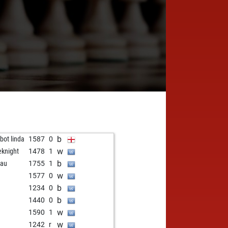
b
zbot linda
1587
0
w
leknight
1478
1
b
bau
1755
1
w
1577
0
b
1234
0
b
1440
0
w
1590
1
w
1242
r