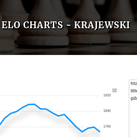
ELO CHARTS - KRAJEWSKI
frit
litt
1920
gü
1840
1760