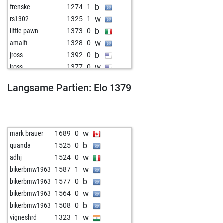
b
frenske
1274
1
w
rs1302
1325
1
b
little pawn
1373
0
w
amalfi
1328
0
b
jross
1392
0
w
jross
1377
0
b
max engels
1370
1
Langsame Partien: Elo 1379
w
mumie
1319
0
b
catest
1352
0
w
catest
1371
1
b
dave70
1341
0
w
mark brauer
1689
0
w
idiotima
1358
1
b
quanda
1525
0
b
marquette
1380
1
w
adhj
1524
0
w
katounga
1352
0
w
bikerbmw1963
1587
1
b
katounga
1332
0
b
bikerbmw1963
1577
0
w
account_chess
1492
1
w
bikerbmw1963
1564
0
b
sundar12
1174
1
b
bikerbmw1963
1508
0
w
naveen shetty
1030
1
w
vigneshrd
1323
1
b
ilikeit
1269
0