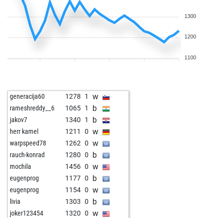
1300
1200
1100
w
generacija60
1278
1
b
rameshreddy__6
1065
1
b
jakov7
1340
1
w
herr kamel
1211
0
w
warpspeed78
1262
0
b
rauch-konrad
1280
0
w
mochila
1456
0
b
eugenprog
1177
0
w
eugenprog
1154
0
b
livia
1303
0
w
joker123454
1320
0