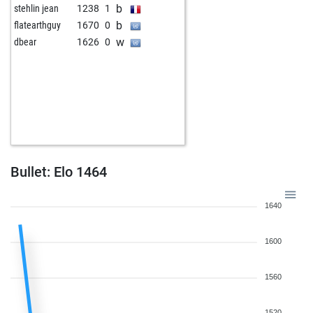
b
stehlin jean
1238
1
w
ilikeit
1247
0
b
flatearthguy
1670
0
b
1499
0
w
dbear
1626
0
b
the big boss 007
1431
0
w
dhrmendra hegade
1465
0
Bullet: Elo 1464
1640
1600
1560
1520