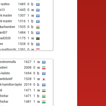
b
 rastlos
1485
0
w
s13
1445
0
w
zek master
1307
1
b
zek master
1316
1
b
kachandran
1535
0
b
ard07
1484
1
w
had2020
1175
1
b
ne
1528
0
w
o quattrocchi
1391
0
b
nti
1648
0
w
stagain
1539
1
w
testnormalla
1627
1
b
stagain
1560
1
w
sheri
2008
0
w
eshkhatwani
1527
0
b
n kalisto
1694
0
b
zach
1358
0
w
ardoluistf
1528
1
b
adhelou
1381
0
b
nk hamilton-taylor
2019
0
w
lij
1485
0
w
li
1471
1
b
kebetz
1757
0
b
khichar
1471
1
w
fanonorsc
1523
0
w
khichar
1481
1