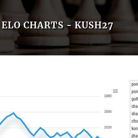
ELO CHARTS - KUSH27
pon
pon
1680
gut
cha
1600
sha
cfo
1520
kon
jih