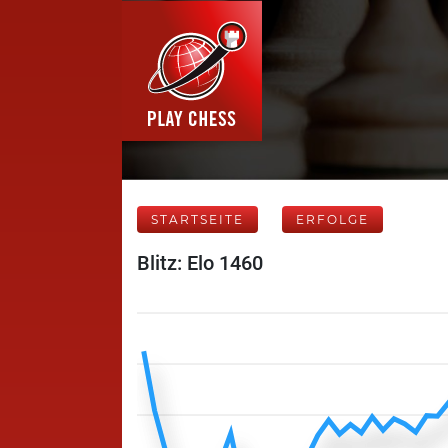
STARTSEITE
ERFOLGE
Blitz: Elo 1460