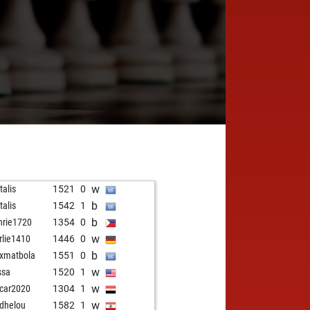
w
talis
1521
0
b
talis
1542
1
b
hrie1720
1354
0
w
rlie1410
1446
0
b
xmatbola
1551
0
w
ssa
1520
1
w
car2020
1304
1
w
adhelou
1582
1