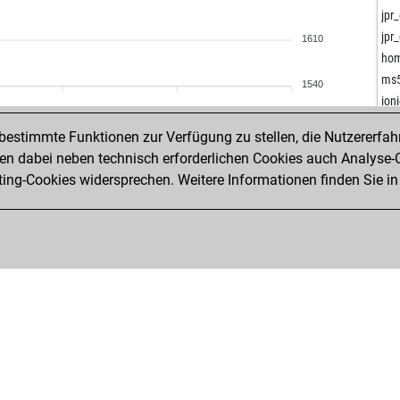
hin
jpr
ksa
jpr
1610
ava
hom
lite
ms
1540
ma
ion
ho
estimmte Funktionen zur Verfügung zu stellen, die Nutzererfah
jue
 dabei neben technisch erforderlichen Cookies auch Analyse-C
max
ng-Cookies widersprechen. Weitere Informationen finden Sie in
flyl
flyl
liml
cai
jub