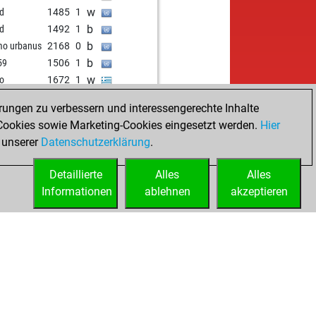
b
terbänkler
1304
1
w
_d
1485
1
w
f1033
1363
0
b
_d
1492
1
b
ntag
1557
0
b
o urbanus
2168
0
w
viller
1369
1
b
59
1506
1
b
kh61
1321
0
w
io
1672
1
w
hah
1378
1
rungen zu verbessern und interessengerechte Inhalte
b
rgen18
1315
1
ookies sowie Marketing-Cookies eingesetzt werden.
w
Hier
 engels
1280
1
 unserer
Datenschutzerklärung
b
.
ife
1546
0
w
ife
1534
0
Detaillierte
Alles
Alles
b
jani
1700
0
Informationen
ablehnen
akzeptieren
b
ssa fan
1597
0
w
ilagete
1573
0