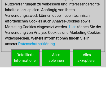
Nutzererfahrungen zu verbessern und interessengerechte
w
kafka2016
1507
1
Inhalte auszuspielen. Abhängig von ihrem
w
atacadao
1300
1
Verwendungszweck können dabei neben technisch
b
jack58
1408
0
erforderlichen Cookies auch Analyse-Cookies sowie
b
jmo
1256
1
Marketing-Cookies eingesetzt werden.
Hier
können Sie der
w
boniato
1488
0
Verwendung von Analyse-Cookies und Marketing-Cookies
w
noha
1257
0
widersprechen. Weitere Informationen finden Sie in
w
1321
1
unserer
Datenschutzerklärung
.
b
sailor950
1592
r
w
dakary
1369
0
Detaillierte
Alles
Alles
b
pity
1356
1
Informationen
ablehnen
akzeptieren
b
grunfelder
1452
1
STARTSEITE
ERFOLGE
b
reaper
1834
0
w
pointe
1565
0
w
eco2
1490
0
b
karsýyaka
1431
1
b
alfredo
1463
0
w
vivatchess
1448
1
b
jim272001
1429
0