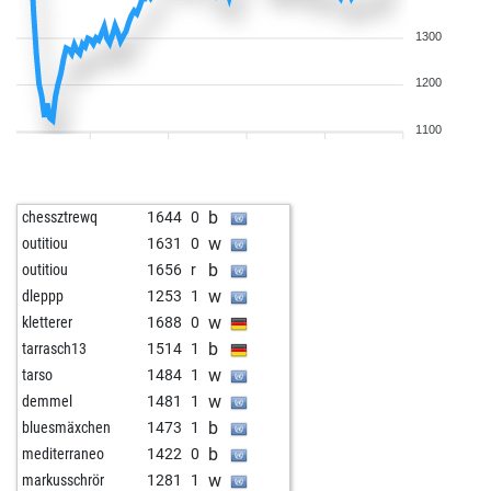
1300
1200
1100
b
chessztrewq
1644
0
w
outitiou
1631
0
b
outitiou
1656
r
w
dleppp
1253
1
w
kletterer
1688
0
b
tarrasch13
1514
1
w
tarso
1484
1
w
demmel
1481
1
b
bluesmäxchen
1473
1
b
mediterraneo
1422
0
w
markusschrör
1281
1