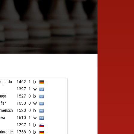
b
topardo
1462
1
w
1
1397
1
b
laga
1527
0
w
gfish
1630
0
b
 mensch
1520
0
w
iwa
1610
1
b
1297
1
b
erinrente
1758
0