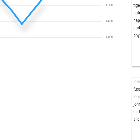
tig
1500
pat
nap
1450
ear
phy
1400
ste
fus
joh
joh
gil
alic