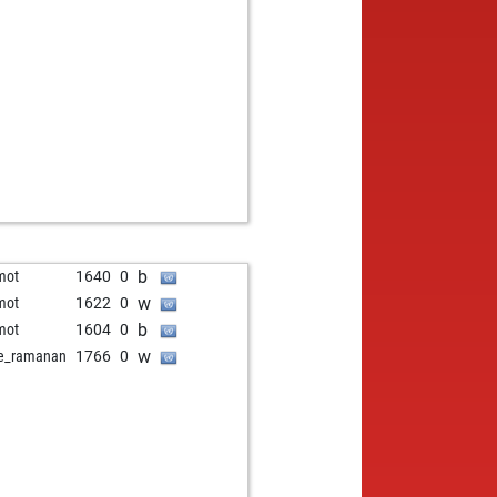
b
mot
1640
0
w
mot
1622
0
b
mot
1604
0
w
e_ramanan
1766
0