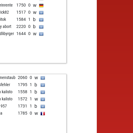
w
erinrente
1750
0
w
rick82
1517
0
b
itok
1584
1
b
ly abort
2220
0
w
dlibyrger
1644
0
w
rnenstaub
2060
0
b
sfehler
1795
1
b
n kalisto
1558
1
w
n kalisto
1572
1
b
i1957
1731
1
w
ia
1785
0