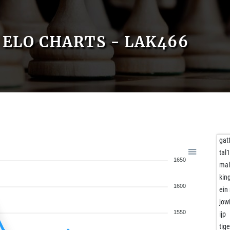
ELO CHARTS - LAK466
gat
tal
1650
ma
kin
1600
ein
jow
1550
ijp
tig