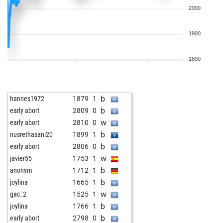
2000
1900
1800
b
hannes1972
1879
1
b
early abort
2809
0
w
early abort
2810
0
b
nusrethasani20
1899
1
b
early abort
2806
0
w
javier55
1753
1
b
anonym
1712
1
b
joylina
1665
1
w
gac_2
1525
1
b
joylina
1766
1
b
early abort
2798
0