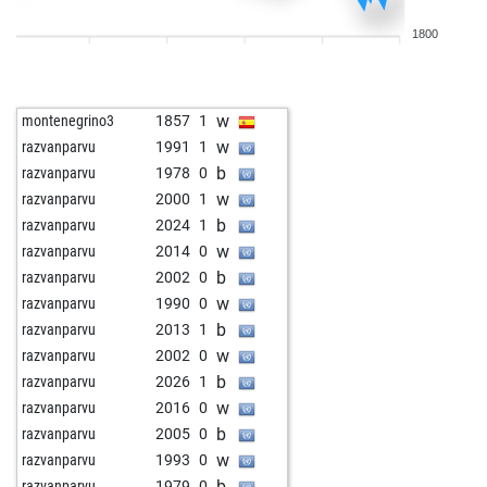
b
early abort
2641
0
1800
w
sanju67
1372
1
b
kobobo
1603
0
w
kobobo
1606
1
w
montenegrino3
1857
1
b
position
2244
0
w
razvanparvu
1991
1
w
dukic
1899
0
b
razvanparvu
1978
0
b
moebius
1789
1
w
razvanparvu
2000
1
w
pupkin2
1926
1
b
razvanparvu
2024
1
b
pupkin2
1936
1
w
razvanparvu
2014
0
w
anninger
1795
1
b
razvanparvu
2002
0
b
jojolefou
1806
1
w
razvanparvu
1990
0
b
davidmcfadyen
1259
0
b
razvanparvu
2013
1
b
thapg
933
1
w
razvanparvu
2002
0
w
hühnersuppe
1844
1
b
razvanparvu
2026
1
w
moebius
1949
1
w
razvanparvu
2016
0
w
giovanni capri
1982
1
b
razvanparvu
2005
0
b
augustin-5
1855
0
w
razvanparvu
1993
0
w
chaturanga71
2301
0
b
razvanparvu
1979
0