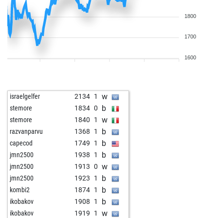
1800
1700
1600
w
israelgelfer
2134
1
b
stemore
1834
0
w
stemore
1840
1
b
razvanparvu
1368
1
b
capecod
1749
1
b
jmn2500
1938
1
w
jmn2500
1913
0
b
jmn2500
1923
1
b
kombi2
1874
1
b
ikobakov
1908
1
w
ikobakov
1919
1